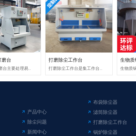
打磨台
打磨除尘工作台
生物质
湿式防爆打磨台主要处理易燃易爆粉尘，例如铝件、铝合金件、镁合金件、铝压铸件等粉尘处理，都需要上此设备。湿式防爆打磨台采用水循环处理系统，对粉尘处理效率在95%以上。
打磨除尘工作台是集工作台与除尘系统一体化的工业设备，专为焊接、抛光、去毛刺等产尘作业设计，能在源头高效捕集悬浮粉尘（净化率最高达99.97%），同时保障作业空间洁净。
布袋除尘器
产品中心
滤筒除尘器
除尘问题
打磨除尘工作台
新闻中心
锅炉除尘器