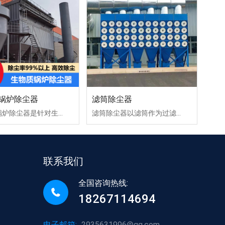
锅炉除尘器
滤筒除尘器
生物质锅炉除尘器是针对生物质锅炉燃烧过程中产生的粉尘和烟气进行净化处理的设备。其主要作用是通过滤袋等过滤材料，有效捕集和去除烟气中的颗粒物，达到环保排放的标准。
滤筒除尘器以滤筒作为过滤元件所组成或采用脉冲喷吹的除尘器。 滤筒除尘器按安装方式分，可以分为斜插式，侧装式，吊装式，上装式。 滤筒除尘器按滤筒材料分，可以分为长纤维聚酯滤筒除尘器、复合纤维滤筒除尘器、防静电滤筒除尘器、阻燃滤筒除尘器、覆膜滤筒除尘器、纳米滤筒除尘器等。
联系我们
全国咨询热线:
18267114694
电子邮箱:
2935631996@qq.com