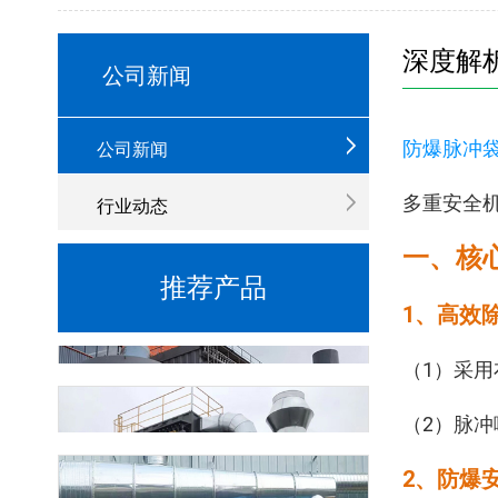
深度解
公司新闻
防爆脉冲
公司新闻
多重安全
行业动态
一、核
推荐产品
1、高效除
（1）采用
滤筒除尘器
（2）脉
湿式防爆打磨台
‌2、防爆