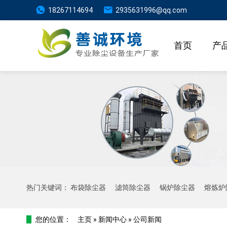
18267114694
2935631996@qq.com
首页
产
热门关键词：
布袋除尘器
滤筒除尘器
锅炉除尘器
熔炼炉
您的位置：
主页
»
新闻中心
»
公司新闻