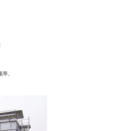
；
频率。