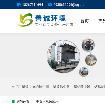
18267114694
2935631996@qq.com
首页
产
热门关键词：
布袋除尘器
滤筒除尘器
锅炉除尘器
熔炼炉
您的位置：
主页
»
视频展示