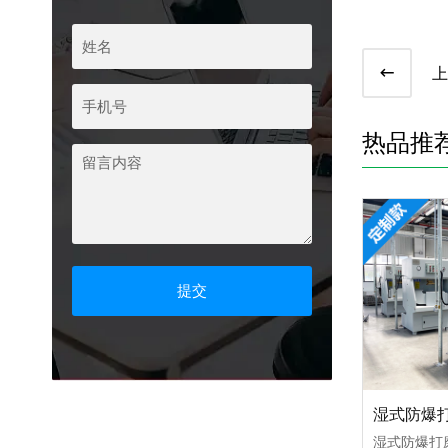
滤筒除尘器
上
热品推
湿式防爆